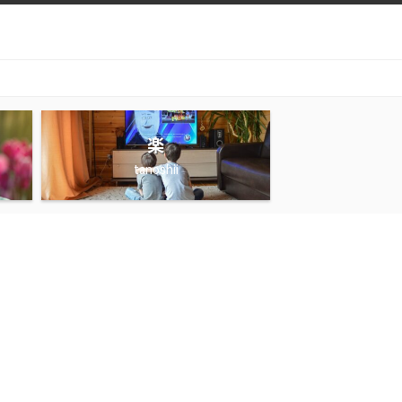
楽
tanoshii