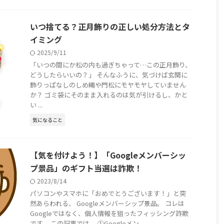
いつ捨てる？正月飾りの正しい処分方法とタ
イミング
2025/9/11
「いつの間にか松の内も過ぎちゃって…この正月飾り、
どうしたらいいの？」 そんなふうに、気づけば玄関に
飾りっぱなしのしめ縄や門松にモヤモヤしていません
か？ ゴミ袋にそのまま入れるのは気が引けるし、かと
い ...
気になること
【気を付けよう！】「Googleメンバーシッ
プ景品」のギフト当選は詐欺！
2023/8/14
パソコンやスマホに「おめでとうございます！」と突
然あらわれる、 Googleメンバーシップ景品。 コレは
Googleではなく、個人情報を狙ったフィッシング詐欺
です。 この記事では、 ①Googleメン ...