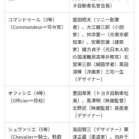
タ自動者名誉会長）
コマンドゥール（3等）
盛田昭夫（ソニー創業
（Commandeur＝司令官）
者）、大江健三郎（小説
家）、舛添要一（元東京都
知事）、安藤忠雄（建築
家）緒方貞子（元日本人初
の国連難民高等弁務官）北
里柴三郎（細菌学者）黒田
清輝（洋画家）三宅一生
（デザイナー）
オフィシエ（4等）
豊田章男（トヨタ自動車社
（Officier＝将校）
長）、黒澤明（映画監督）
北野武（映画監督）森英恵
（デザイナー）
シュヴァリエ（5等）
高田賢三（デザイナー）粟
（Chevalier＝騎士、勲爵
津正蔵（柔道家）、向井千