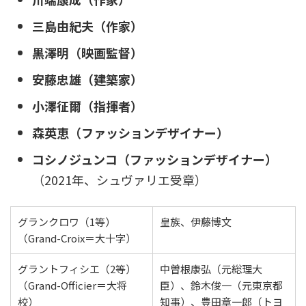
三島由紀夫（作家）
黒澤明（映画監督）
安藤忠雄（建築家）
小澤征爾（指揮者）
森英恵（ファッションデザイナー）
コシノジュンコ（ファッションデザイナー）
（2021年、シュヴァリエ受章）
グランクロワ（1等）
皇族、伊藤博文
（Grand-Croix＝大十字）
グラントフィシエ（2等）
中曽根康弘（元総理大
（Grand-Officier＝大将
臣）、鈴木俊一（元東京都
校）
知事）、豊田章一郎（トヨ