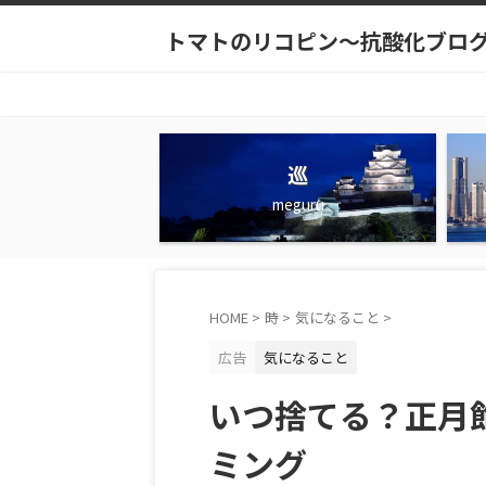
トマトのリコピン～抗酸化ブロ
巡
meguru
HOME
>
時
>
気になること
>
広告
気になること
いつ捨てる？正月
ミング