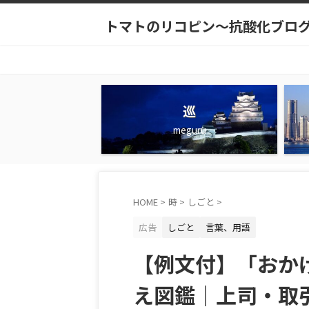
トマトのリコピン～抗酸化ブロ
巡
meguru
HOME
>
時
>
しごと
>
広告
しごと
言葉、用語
【例文付】「おか
え図鑑｜上司・取