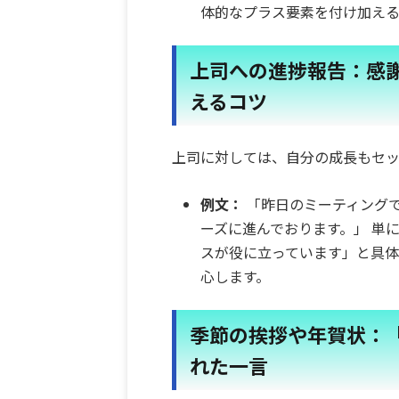
体的なプラス要素を付け加える
上司への進捗報告：感
えるコツ
上司に対しては、自分の成長もセッ
例文：
「昨日のミーティング
ーズに進んでおります。」 単
スが役に立っています」と具
心します。
季節の挨拶や年賀状：
れた一言