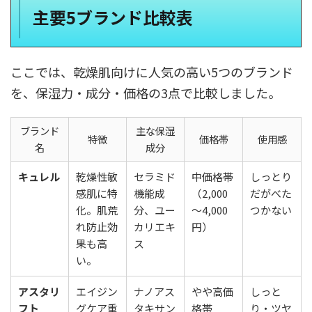
主要5ブランド比較表
ここでは、乾燥肌向けに人気の高い5つのブランド
を、保湿力・成分・価格の3点で比較しました。
ブランド
主な保湿
特徴
価格帯
使用感
名
成分
キュレル
乾燥性敏
セラミド
中価格帯
しっとり
感肌に特
機能成
（2,000
だがべた
化。肌荒
分、ユー
〜4,000
つかない
れ防止効
カリエキ
円）
果も高
ス
い。
アスタリ
エイジン
ナノアス
やや高価
しっと
フト
グケア重
タキサン
格帯
り・ツヤ