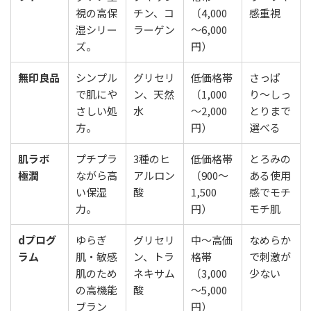
視の高保
チン、コ
（4,000
感重視
湿シリー
ラーゲン
〜6,000
ズ。
円）
無印良品
シンプル
グリセリ
低価格帯
さっぱ
で肌にや
ン、天然
（1,000
り〜しっ
さしい処
水
〜2,000
とりまで
方。
円）
選べる
肌ラボ
プチプラ
3種のヒ
低価格帯
とろみの
極潤
ながら高
アルロン
（900〜
ある使用
い保湿
酸
1,500
感でモチ
力。
円）
モチ肌
dプログ
ゆらぎ
グリセリ
中〜高価
なめらか
ラム
肌・敏感
ン、トラ
格帯
で刺激が
肌のため
ネキサム
（3,000
少ない
の高機能
酸
〜5,000
ブラン
円）