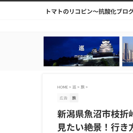
トマトのリコピン～抗酸化ブロ
巡
meguru
HOME
>
巡
>
旅
>
広告
旅
新潟県魚沼市枝折
見たい絶景！行き