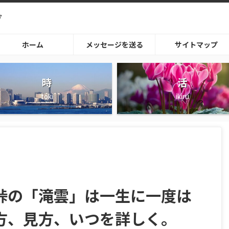
グ
ホーム
メッセージを送る
サイトマップ
時
活
toki
ikiru
峠の「滝雲」は一生に一度は
方、見方、いつを詳しく。