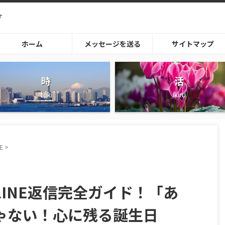
グ
ホーム
メッセージを送る
サイトマップ
時
活
toki
ikiru
E
>
INE返信完全ガイド！「あ
ゃない！心に残る誕生日