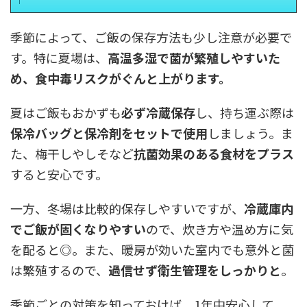
季節によって、ご飯の保存方法も少し注意が必要で
す。特に夏場は、
高温多湿で菌が繁殖しやすいた
め、食中毒リスクがぐんと上がります。
夏はご飯もおかずも
必ず冷蔵保存
し、持ち運ぶ際は
保冷バッグと保冷剤をセットで使用
しましょう。ま
た、梅干しやしそなど
抗菌効果のある食材をプラス
すると安心です。
一方、冬場は比較的保存しやすいですが、
冷蔵庫内
でご飯が固くなりやすい
ので、炊き方や温め方に気
を配ると◎。また、暖房が効いた室内でも意外と菌
は繁殖するので、
過信せず衛生管理をしっかりと
。
季節ごとの対策を知っておけば、1年中安心して