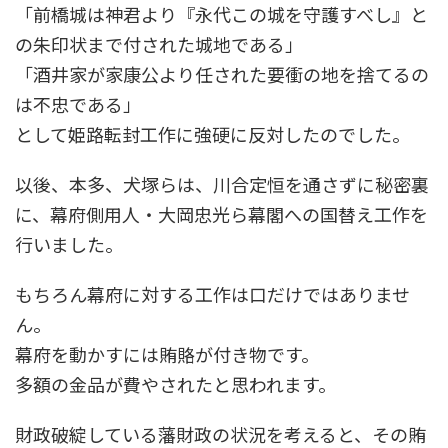
「前橋城は神君より『永代この城を守護すべし』と
の朱印状まで付された城地である」
「酒井家が家康公より任された要衝の地を捨てるの
は不忠である」
として姫路転封工作に強硬に反対したのでした。
以後、本多、犬塚らは、川合定恒を通さずに秘密裏
に、幕府側用人・大岡忠光ら幕閣への国替え工作を
行いました。
もちろん幕府に対する工作は口だけではありませ
ん。
幕府を動かすには賄賂が付き物です。
多額の金品が費やされたと思われます。
財政破綻している藩財政の状況を考えると、その賄