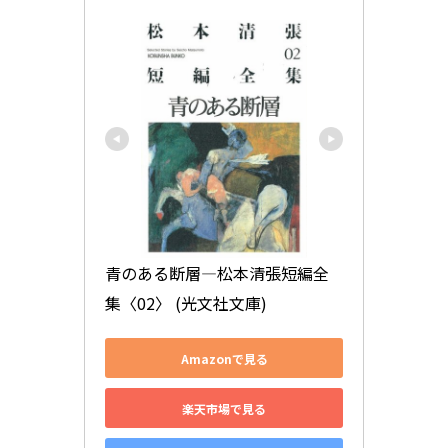
青のある断層―松本清張短編全
集〈02〉 (光文社文庫)
Amazonで見る
楽天市場で見る