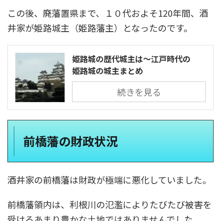
この後、廃藩置県まで、１０代およそ120年間、酒
井家が姫路城主（姫路藩主）となったのです。
姫路城の歴代城主は～江戸時代の
姫路城の城主まとめ
続きを見る
前橋藩の財政状況
酒井家の前橋藩は財政が極端に悪化していました。
前橋藩領内は、利根川の氾濫によりたびたび被害を
受けるあまり豊かな土地ではありませんでした。