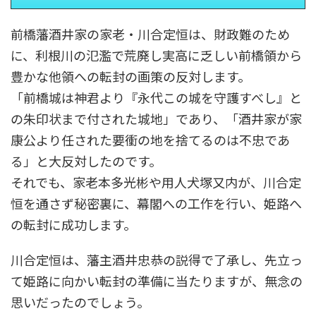
前橋藩酒井家の家老・川合定恒は、財政難のため
に、利根川の氾濫で荒廃し実高に乏しい前橋領から
豊かな他領への転封の画策の反対します。
「前橋城は神君より『永代この城を守護すべし』と
の朱印状まで付された城地」であり、「酒井家が家
康公より任された要衝の地を捨てるのは不忠であ
る」と大反対したのです。
それでも、家老本多光彬や用人犬塚又内が、川合定
恒を通さず秘密裏に、幕閣への工作を行い、姫路へ
の転封に成功します。
川合定恒は、藩主酒井忠恭の説得で了承し、先立っ
て姫路に向かい転封の準備に当たりますが、無念の
思いだったのでしょう。