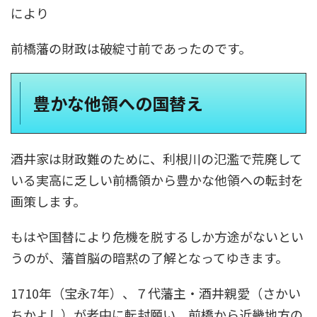
により
前橋藩の財政は破綻寸前であったのです。
豊かな他領への国替え
酒井家は財政難のために、利根川の氾濫で荒廃して
いる実高に乏しい前橋領から豊かな他領への転封を
画策します。
もはや国替により危機を脱するしか方途がないとい
うのが、藩首脳の暗黙の了解となってゆきます。
1710年（宝永7年）、７代藩主・酒井親愛（さかい
ちかよし）が老中に転封願い、前橋から近畿地方の